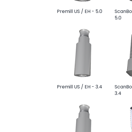
Premill US / EH - 5.0
Vista rápida
ScanBod
V
5.0
Premill US / EH - 3.4
Vista rápida
ScanBod
V
3.4