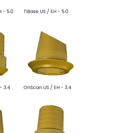
 - 5.0
da
TiBase US / EH - 5.0
Vista rápida
- 3.4
da
OnScan US / EH - 3.4
Vista rápida