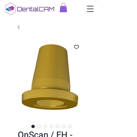
OnScan / EH -