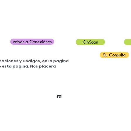
Volver a Conexiones
OnScan
Su Consulta
caciones y Codigos, en la pagina
 esta pagina. Nos placera
rgentina 📍
Telefono (+54) 11 5246-6253
 solo software original
📧
info@DentalCAM.solutions