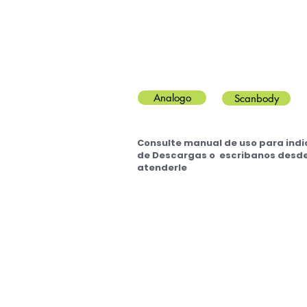
Analogo
Scanbody
Consulte manual de uso para indi
de Descargas o escribanos desde
atenderle
Echeverría 1519, Buenos Aires A
© 2016 DC - DentalCAM - Utilice