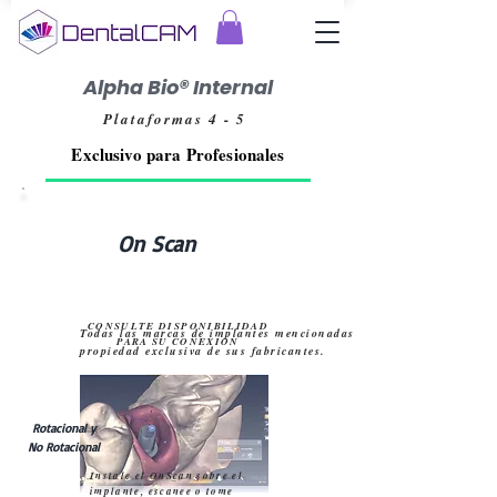
Alpha Bio® Internal
Plataformas 4 - 5
Exclusivo para Profesionales
On Scan
CONSULTE DISPONIBILIDAD
Todas las marcas de implantes mencionadas son
PARA SU CONEXION
propiedad exclusiva de sus fabricantes.
Rotacional y
No Rotacional
Instale el OnScan sobre el
implante, escanee o tome