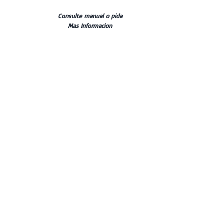
Consulte manual o pida
Mas Informacion
Los cuerpos de escaneado deben ser los
originales de Sirona® para su uso con su
software nativo
Volver
Consulte manual de uso para indicaciones y
Codigos, en la pagina de Descargas o
escribanos desde esta pagina. Nos placera
atenderle