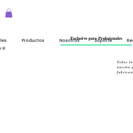
Exclusivo para Profesionales
les
Productos
Nosotros
Soporte
Re
re®
Todas la
nuestra 
fabrican