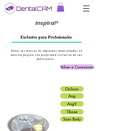
Inspiral®
Exclusivo para Profesionales
Todas las marcas de implantes mencionadas en
nuestra pagina son propiedad exclusiva de sus
fabricantes.
Volver a Conexiones
OnScan
Ang
AngV
Tibase
Scan Body