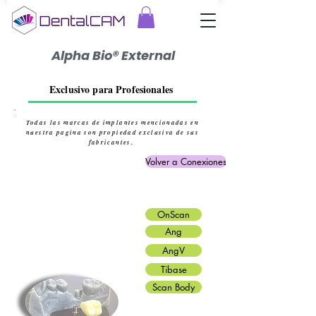
Alpha Bio® External
Exclusivo para Profesionales
Todas las marcas de implantes mencionadas en
nuestra pagina son propiedad exclusiva de sus
fabricantes.
Volver a Conexiones
OnScan
Ang
AngV
Tibase
Scan Body